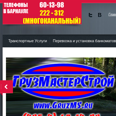
Глав
Мы в
Мы в
Twitte
vKont
ГрузМастерСтрой
r
akte
Транспортные Услуги
Перевозка и установка банкоматов
Контакты
<