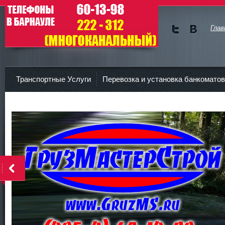
Глав
Мы в
Мы в
Twitte
vKont
ГрузМастерСтрой
r
akte
Транспортные Услуги
Перевозка и установка банкоматов
Контакты
<