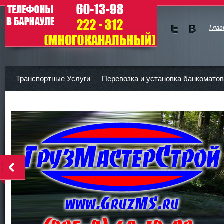
Глав
Мы в
Мы в
Twitte
vKont
ГрузМастерСтрой
r
akte
Транспортные Услуги
Перевозка и установка банкоматов
Контакты
<