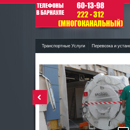
ГрузМастерСтрой
r
Транспортные Услуги
Перевозка и устан
<