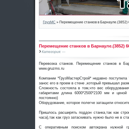
ГрузМС
» Перемещение станков в Барнауле.(3852) 
Перемещение станков в Барнауле.(3852) 6
Категория: ---
Перевозка станков. Перемещение станков в Бар
www.gruzms.ru
Компании *ГрузМастерСтрой* недавно поступила 
занос его в проем в стене ,который превышал раз
Сложность состояла в том,что вес оборудования
габаритами длина 6000*2500*2100 мм и ценой 
постоянно)
Оборудование, которое полегче затащили относите
Пришлось расширять поддон станка,так как стро
часа),так как груз затаскивать нужно было не в с
С оперативным поиском автокрана нужной г