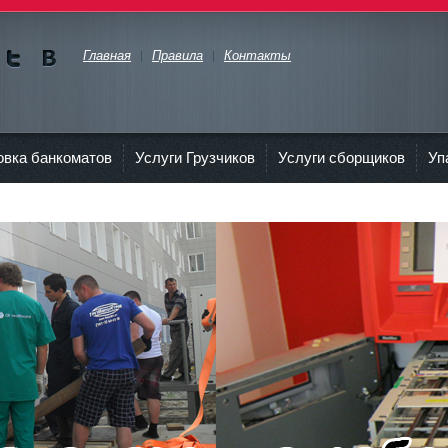
Главная
Правила
Контакты
Мы в
Мы в
Twitte
vKont
akte
овка банкоматов
Услуги Грузчиков
Услуги сборщиков
Уп