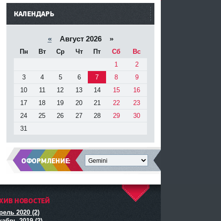
------
КАЛЕНДАРЬ
«
Август 2026 »
Пн
Вт
Ср
Чт
Пт
Сб
Вс
1
2
3
4
5
6
7
8
9
10
11
12
13
14
15
16
17
18
19
20
21
22
23
24
25
26
27
28
29
30
31
ОФОРМЛЕНИЕ:
ХИВ НОВОСТЕЙ
^
рель 2020 (2)
кабрь 2019 (2)