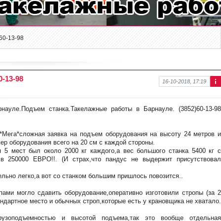
60-13-98
0-13-98
16-10-2018, 17:19
Ин
фо
рм
науле.Подъем станка.Такелажные работы в Барнауле. (3852)60-13-98
аци
я к
нов
*Мега*сложная заявка на подъем оборудования на высоту 24 метров и
ост
мер оборудования всего на 20 см с каждой стороны.
и
 5 мест был около 2000 кг каждого,а вес большого станка 5400 кг с
в 250000 ЕВРО!!. (И страх,что пандус не выдержит присутствовал
льно легко,а вот со станком большим пришлось повозится..
пами могло сдавить оборудование,оперативно изготовили стропы (за 2
тандартное место и обычных строп,которые есть у крановщика не хватало.
рузоподъемностью и высотой подъема,так это вообще отдельная